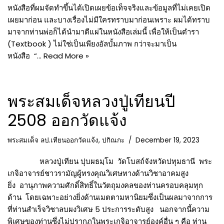
หนังสือที่ผมจัดทำขึ้นได้เปิดเผยข้อเท็จจริงและข้อมูลที่ไม่เคยเปิด
เผยมาก่อน และบางเรื่องไม่มีใครทราบมาก่อนเพราะ ผมได้ทราบ
มาจากท่านพ่อก็ได้นำมาตีแผ่ในหนังสือเล่มนี้ เพื่อให้เป็นตำรา
(Textbook ) ไม่ใช่เป็นเพียงอัลบั้มภาพ กว่าจะมาเป็น
หนังสือ “…
Read More »
พระสมเด็จหลวงปู่เทียนปี
2508 ออกวัดแจ้ง
พระสมเด็จ ลป.เทียนออกวัดแจ้ง
,
ปกิณกะ
December 19, 2023
หลวงปู่เทียน ปุบผธมฺโม วัดโบสถ์จังหวัดปทุมธานี พระ
เกจิอาจารย์ชาวรามัญผู้ทรงคุณวิเศษทางด้านวิชาอาคมสูง
ยิ่ง อานุภาพความศักดิ์สิทธิ์ในวัตถุมงคลของท่านครอบคลุมทุก
ด้าน โดยเฉพาะอย่างยิ่งด้านเมตตามหานิยมซึ่งเป็นผลมาจากการ
ที่ท่านสำเร็จวิชาลบผงวิเศษ 5 ประการระดับสูง นอกจากนี้ความ
พิเศษของท่านซึ่งไม่ปรากฏในพระเกจิอาจารย์องค์อื่น ๆ คือ ท่าน