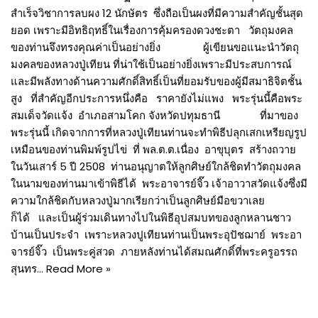
สำเร็จวิชาการลบผง 12 นักษัตร ซึ่งถือเป็นผงที่มีความสำคัญชั้นสุด
ยอด เพราะมีอิทธิฤทธิ์ในเรื่องการคุ้มครองดวงชะตา วัตถุมงคล
ของท่านจึงทรงคุณค่าเป็นอย่างยิ่ง ผู้เขียนขอแนะนำวัตถุ
มงคลของหลวงปู่เทียน ที่น่าใช้เป็นอย่างยิ่งเพราะมีประสบการณ์
และมีพลังทางด้านความศักดิ์สิทธิ์เป็นที่ยอมรับของผู้มีสมาธิจิตชั้น
สูง ที่สำคัญอีกประการหนึ่งคือ ราคายังไม่แพง พระรุ่นนี้คือพระ
สมเด็จวัดแจ้ง อำเภอสามโคก จังหวัดปทุมธานี ที่มาของ
พระรุ่นนี้ เกิดจากการที่หลวงปู่เทียนท่านจะทำพิธีปลุกเสกเหรียญรูป
เหมือนของท่านพิมพ์รูปไข่ ที่ พล.ต.ต.เนื่อง อาขุบุตร สร้างถวาย
ในวันเสาร์ 5 ปี 2508 ท่านอนุญาตให้ลูกศิษย์ใกล้ชิดทำวัตถุมงคล
ในนามของท่านมาเข้าพิธีได้ พระอาจารย์จิ๊ว เจ้าอาวาสวัดแจ้งซึ่งมี
ความใกล้ชิดกับหลวงปู่มากเรียกว่าเป็นลูกศิษย์มือขวาเลย
ก็ได้ และเป็นผู้ร่วมเดินทางไปในพิธีอุปสมบทของลูกหลานชาว
บ้านเป็นประจำ เพราะหลวงปูเทียนท่านเป็นพระอุปัชฌาย์ พระอา
จารย์จิ๊ว เป็นพระคู่สวด ภายหลังท่านได้สมณศักดิ์ที่พระครูอรรถ
สุนทร…
Read More »