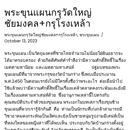
พระขุนแผนกรุวัดใหญ่
ชัยมงคล+กรุโรงเหล้า
พระขุนแผนกรุวัดใหญ่ชัยมงคล+กรุโรงเหล้า
,
พระขุนแผน
October 13, 2023
พระขุนแผน เป็นวัตถุมงคลที่ชายไทยจำนวนไม่น้อยใฝ่ฝันอยากจะ
ได้มาครอบครอง ด้วยกิตติศัพท์คำร่ำลือว่ามีความศักดิ์สิทธิ์ในเรื่อง
เมตตามหานิยม และเมตตามหาเสน่ห์ ปฐมบทของพระ
ขุนแผนมีที่มาจากพระกรุของวัดบ้านกร่าง ซึ่งพบเมื่อประมาณ
พ.ศ.2450 ในตอนแรกยังไม่มีใครตั้งชื่อว่าพระอะไร ต่อเมื่อนำไป
ใช้แล้วพบว่ามีความศักดิ์สิทธิ์ในเรื่องแคล้วคลาดคงกระพันและยังมี
ในเรื่องเมตตามหาเสน่ห์ด้วย ซึ่งอานุภาพเหล่านี้ไปตรงกับ
คุณสมบัติประจำตัวของขุนแผน พระเอกในบทเสภาเรื่องขุนช้าง
ขุนแผนที่พวกเรารู้จักกันดี คือ ท่านเป็นนักรบที่เก่งกล้าสามารถมี
วิชาอาคมคงกระพันเป็นเลิศและยังเป็นชายหนุ่มรูปงามมีเสน่ห์เป็น
ที่หลงใหลของหญิงสาวที่ได้พบเห็น ประกอบกับวัดบ้านกร่างตั้งอยู่
ในเขตอำเภอศรีประจันต์ จังหวัดสุพรรณบุรี อันเป็นถิ่นกำเนิดที่ก่อ