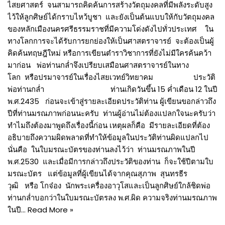
ไสยศาสตร์ จนสามารถคิดค้นการสร้างวัตถุมงคลที่มีพลังระดับสูง
ไว้ให้ลูกศิษย์ได้กราบไหว้บูชา และยังเป็นต้นแบบให้กับวัตถุมงคล
ของหลักเมืองนครศรีธรรมราชที่มีความโด่งดังไปทั่วประเทศ ใน
ทางโลกการจะได้รับการยกย่องให้เป็นศาสตราจารย์ จะต้องเป็นผู้
คิดค้นทฤษฎีใหม่ หรือการเขียนตำราวิชาการที่ยังไม่มีใครค้นคว้า
มาก่อน พ่อท่านกล่ำจึงเปรียบเสมือนศาสตราจารย์ในทาง
โลก หรือปรมาจารย์ในเรื่องไสยเวทย์วิทยาคม ประวัติ
พ่อท่านกล่ำ ท่านเกิดวันขึ้น 15 ค่ำเดือน 12 ในปี
พ.ศ.2435 ก่อนจะเข้าสู่รายละเอียดประวัติท่าน ผู้เขียนขอกล่าวถึง
ปีที่ท่านมรณภาพก่อนนะครับ ท่านผู้อ่านไม่ต้องแปลกใจนะครับว่า
ทำไมถึงต้องมาพูดถึงเรื่องนี้ก่อน เหตุผลก็คือ มีรายละเอียดที่ต้อง
อธิบายถึงความผิดพลาดที่ทำให้ข้อมูลในประวัติท่านผิดแปลกไป
นั่นคือ ในใบมรณะบัตรของท่านลงไว้ว่า ท่านมรณภาพในปี
พ.ศ.2530 และเมื่อมีการกล่าวถึงประวัติของท่าน ก็จะใช้ปีตามใบ
มรณะบัตร แต่ข้อมูลที่ผู้เขียนได้จากคุณสุภาพ สุนทรธีร
วุฒิ หรือ โกจ๋อง นักพระเครื่องอาวุโสและเป็นลูกศิษย์ใกล้ชิดพ่อ
ท่านกล่ำบอกว่าในใบมรณะบัตรลง พ.ศ.ผิด ความจริงท่านมรณภาพ
ในปี…
Read More »