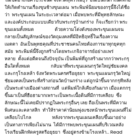
ให้เกิดตำนานเรื่องขุนช้างขุนแผน พระพิมพ์นิยมของกรุนี้จึงได้ชื่อ
ว่า พระขุนแผน ในระยะเวลาต่อมา เมื่อพบพระที่มีพุทธลักษณะ
และองค์ประกอบแบบเดียวกับพระกรุบ้านกร่าง ก็จะเรียกว่า พระ
ขุนแผนทั้งหมด ด้วยความโด่งดังของพระขุนแผนจน
กลายเป็นสัญลักษณ์ของวัตถุมงคลที่มีอิทธิฤทธิ์ในเรื่องความ
เมตตา อันเป็นพุทธคุณที่ประชาชนคนไทยต้องการมาทุกยุคทุก
สมัย พระพิมพ์นี้จึงถูกสร้างโดยพระเกจิอาจารย์อย่างแพร่
หลาย ตั้งแต่อดีตจนถึงปัจจุบัน เป็นพิมพ์ที่ถูกสร้างมากกว่าพระกรุ
อื่นใดทั้งหมด กลับมาที่พระขุนแผนกรุวัดใหญ่ชัยมงคล
และกรุโรงเหล้า จังหวัดพระนครศรีอยุธยา พระขุนแผนกรุวัดใหญ่
ชัยมงคลเป็นพระที่สร้างก่อนวัดบ้านกร่าง แต่ถูกนำขึ้นจากกรุทีหลัง
เป็นพระต่างเมืองต่างสถานที่ แต่พิมพ์ใกล้เคียงกันมาก เมื่อแตกกรุ
ขึ้นมาเป็นที่ฮือฮามากเพราะเป็นพระเนื้อดินที่มีการเคลือบ ซึ่ง
ลักษณะนี้ไม่เคยมีปรากฏในพระกรุอื่นๆ เลย ถือเป็นพระที่มีความ
พิเศษและคลาสสิก ทำให้ราคาค่านิยมพุ่งแซงหน้าพระขุนแผนที่ไม่
เคลือบไปไกล หลังจากพระขุนแผนเคลือบขึ้นมาอย่าง
เป็นทางการเพียงไม่นาน ได้มีการพบพระขุนแผนที่บริเวณหลัง
โรงเรียนฝึกหัดครูสตรีอยุธยา ซึ่งอยู่ตรงข้ามโรงเหล้า…
Read