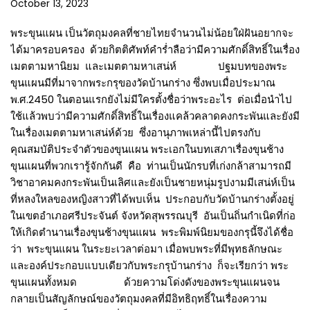
October 13, 2023
พระขุนแผน เป็นวัตถุมงคลที่ชายไทยจำนวนไม่น้อยใฝ่ฝันอยากจะ
ได้มาครอบครอง ด้วยกิตติศัพท์คำร่ำลือว่ามีความศักดิ์สิทธิ์ในเรื่อง
เมตตามหานิยม และเมตตามหาเสน่ห์ ปฐมบทของพระ
ขุนแผนมีที่มาจากพระกรุของวัดบ้านกร่าง ซึ่งพบเมื่อประมาณ
พ.ศ.2450 ในตอนแรกยังไม่มีใครตั้งชื่อว่าพระอะไร ต่อเมื่อนำไป
ใช้แล้วพบว่ามีความศักดิ์สิทธิ์ในเรื่องแคล้วคลาดคงกระพันและยังมี
ในเรื่องเมตตามหาเสน่ห์ด้วย ซึ่งอานุภาพเหล่านี้ไปตรงกับ
คุณสมบัติประจำตัวของขุนแผน พระเอกในบทเสภาเรื่องขุนช้าง
ขุนแผนที่พวกเรารู้จักกันดี คือ ท่านเป็นนักรบที่เก่งกล้าสามารถมี
วิชาอาคมคงกระพันเป็นเลิศและยังเป็นชายหนุ่มรูปงามมีเสน่ห์เป็น
ที่หลงใหลของหญิงสาวที่ได้พบเห็น ประกอบกับวัดบ้านกร่างตั้งอยู่
ในเขตอำเภอศรีประจันต์ จังหวัดสุพรรณบุรี อันเป็นถิ่นกำเนิดที่ก่อ
ให้เกิดตำนานเรื่องขุนช้างขุนแผน พระพิมพ์นิยมของกรุนี้จึงได้ชื่อ
ว่า พระขุนแผน ในระยะเวลาต่อมา เมื่อพบพระที่มีพุทธลักษณะ
และองค์ประกอบแบบเดียวกับพระกรุบ้านกร่าง ก็จะเรียกว่า พระ
ขุนแผนทั้งหมด ด้วยความโด่งดังของพระขุนแผนจน
กลายเป็นสัญลักษณ์ของวัตถุมงคลที่มีอิทธิฤทธิ์ในเรื่องความ