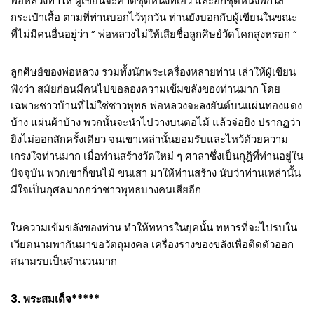
พ่อหลวงทำให้ ผู้เขียนจะคาดชุดหนึ่งที่เอว และอีกชุดหนึ่งพกใส่
กระเป๋าเสื้อ ตามที่ท่านบอกไว้ทุกวัน ท่านยังบอกกับผู้เขียนในขณะ
ที่ไม่มีคนอื่นอยู่ว่า ” พ่อหลวงไม่ให้เสียชื่อลูกศิษย์วัดโคกสูงหรอก “
ลูกศิษย์ของพ่อหลวง รวมทั้งนักพระเครื่องหลายท่าน เล่าให้ผู้เขียน
ฟังว่า สมัยก่อนมีคนไปขอลองความเข้มขลังของท่านมาก โดย
เฉพาะชาวบ้านที่ไม่ใช่ชาวพุทธ พ่อหลวงจะลงยันต์บนแผ่นทองแดง
บ้าง แผ่นผ้าบ้าง พวกนั้นจะนำไปวางบนตอไม้ แล้วจ่อยิง ปรากฏว่า
ยิงไม่ออกสักครั้งเดียว จนเขาเหล่านั้นยอมรับและไหว้ด้วยความ
เกรงใจท่านมาก เมื่อท่านสร้างวัดใหม่ ๆ ศาลาซึ่งเป็นกุฎิที่ท่านอยู่ใน
ปัจจุบัน พวกเขาก็ขนไม้ ขนเสา มาให้ท่านสร้าง นับว่าท่านเหล่านั้น
มีใจเป็นกุศลมากกว่าชาวพุทธบางคนเสียอีก
ในความเข้มขลังของท่าน ทำให้ทหารในยุคนั้น ทหารที่จะไปรบใน
เวียดนามพากันมาขอวัตถุมงคล เครื่องรางของขลังเพื่อติดตัวออก
สนามรบเป็นจำนวนมาก
3. พระสมเด็จ*****