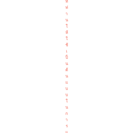
ที่
ท่
า
น
ใ
ห้
ใ
ช้
เ
ป็
น
ต้
น
แ
บ
บ
ใ
น
ก
า
ร
แ