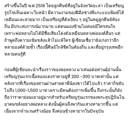
สร้างขึ้นในปี พ.ศ.2518 โดยลูกศิษย์ที่อยู่ในจังหวัดยะลา เป็นเหรียญ
รูปไข่เห็นเฉพาะใบหน้า มีความงามของฝีมือช่างที่แกะแบบพิมพ์ได้
เหมือนและสวยมาก เป็นเหรียญที่ดังเงียบ ๆ อยู่ในหมู่ลูกศิษย์ท้อง
ถิ่น มีประสบการณ์มากมาย แต่คนมองข้ามไม่ค่อยมีใครสนใจ
เพราะพ่อหลวงไม่ได้มีชื่อเสียงโด่งดังเหมือนหลวงพ่อองค์อื่นๆ แต่
ถ้าพูดถึงความเข้มขลังแล้วไม่แพ้ใคร ผู้เขียนเชื่อว่ายังเก่งกว่าอีก
หลายองค์ด้วยซ้ำ เรื่องนี้ศิษย์ใกล้ชิดในท้องถิ่น และที่อยู่กรุงเทพอีก
หลายคนรู้ดี
ก่อนที่ผู้เขียนจะนำเรื่องราวของพ่อหลวง มาเสนอต่อท่านผุ้อ่านนั้น
เหรียญรุ่นแรกเนื้อทองแดงราคาอยู่ที่ 200 -300 บาทเท่านั้น แต่
หลังจากที่เรื่องของท่านผ่านสายตาพี่น้องชาวใต้ไปแล้ว ราคาก็ขยับ
ไปถึง 1,000-1,500 บาท เพราะมีคนต้องการเพิ่มขึ้น ถึงกระนั้นก็ยัง
ถือว่าราคาย่อมเยาอยู่มากสำหรับเหรียญรุ่นแรกของพระสุปฎิปันโน
อาคมขลังอย่างพ่อหลวง ดังนั้นผู้คนจึงพากันแสวงหามากขึ้น แต่
เนื่องจากจำนวนสร้างน้อย จึงค่อนข้างหายากในปัจจุบัน