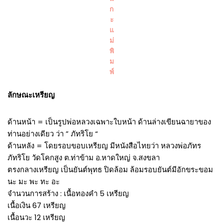
ก
ะ
แ
ม่
พิ
ม
พ์
ลักษณะเหรียญ
ด้านหน้า = เป็นรูปพ่อหลวงเฉพาะใบหน้า ด้านล่างเขียนฉายาของ
ท่านอย่างเดียว ว่า ” ภัทริโย “
ด้านหลัง = โดยรอบขอบเหรียญ มีหนังสือไทยว่า หลวงพ่อภัทร
ภัทริโย วัดโคกสูง ต.ท่าข้าม อ.หาดใหญ่ จ.สงขลา
ตรงกลางเหรียญ เป็นยันต์พุทธ ปิดล้อม ล้อมรอบยันต์มีอักขระขอม
นะ มะ พะ ทะ อะ
จำนวนการสร้าง : เนื้อทองคำ 5 เหรียญ
เนื้อเงิน 67 เหรียญ
เนื้อนวะ 12 เหรียญ