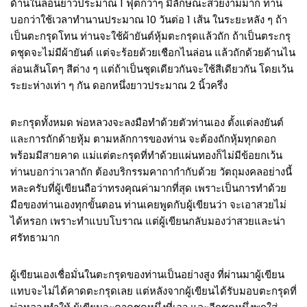
ด้านในล่อนยาวประมาณ 1 ฟุตกว่าๆ มีลักษณะสวยงามมาก ท่าน
บอกว่าใช้เวลาทำนานประมาณ 10 วันต่อ 1 เส้น ในระยะหลัง ๆ ถ้า
เป็นตะกรุดโทน ท่านจะใช้ผ้ายันต์หุ้มตะกรุดแล้วถัก ถ้าเป็นตระกรุ
ดชุดจะไม่มีผ้ายันต์ แต่จะร้อยด้วยเชือกไนล่อน แล้วถักด้วยด้านไน
ล่อนเส้นโตๆ สีต่าง ๆ แต่ถ้าเป็นชุดเดียวกันจะใช้สีเดียวกัน โดยเว้น
ระยะห่างเท่า ๆ กัน ดอกหนึ่งยาวประมาณ 2 นิ้วครึ่ง
ตะกรุดทั้งหมด พ่อหลวงจะลงมือทำด้วยตัวท่านเอง ตั้งแต่ลงยันต์
และการถักด้ายหุ้ม ตามหลักการของท่าน จะต้องถักหุ้มทุกดอก
พร้อมมีสายคาด แม่แต่ตะกรุดที่ทำด้วยแผ่นทองก็ไม่มีข้อยกเว้น
ท่านบอกว่าเวลาถัก ต้องบริกรรมคาถากำกับด้วย วัตถุมงคลอย่างนี้
หละครับที่ผู้เขียนถือว่าทรงคุณค่ามากที่สุด เพราะเป็นการทำด้วย
มือของท่านเองทุกขั้นตอน ท่านเคยพูดกับผู้เขียนว่า จะเอาสวยไม่
ได้หรอก เพราะทำแบบโบราณ แต่ผู้เขียนกลับมองว่าสวยและน่า
ศรัทธามาก
ผู้เขียนเองเชื่อมั่นในตะกรุดของท่านเป็นอย่างสูง ที่ผ่านมาผู้เขียน
แทบจะไม่ได้คาดตะกรุดเลย แต่หลังจากผู้เขียนได้รับมอบตะกรุดที่